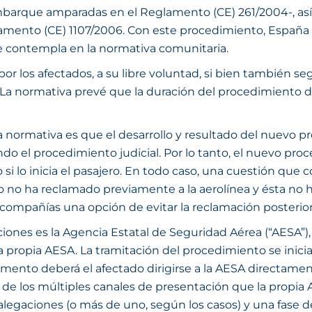
mbarque amparadas en el Reglamento (CE) 261/2004-, así 
glamento (CE) 1107/2006. Con este procedimiento, España
se contempla en la normativa comunitaria.
 los afectados, a su libre voluntad, si bien también segu
 La normativa prevé que la duración del procedimiento de
normativa es que el desarrollo y resultado del nuevo pro
 el procedimiento judicial. Por lo tanto, el nuevo pro
 si lo inicia el pasajero. En todo caso, una cuestión que
ro no ha reclamado previamente a la aerolínea y ésta no
s compañías una opción de evitar la reclamación posteri
ciones es la Agencia Estatal de Seguridad Aérea (“AESA
la propia AESA. La tramitación del procedimiento se inici
momento deberá el afectado dirigirse a la AESA directame
 los múltiples canales de presentación que la propia AE
 alegaciones (o más de uno, según los casos) y una fase