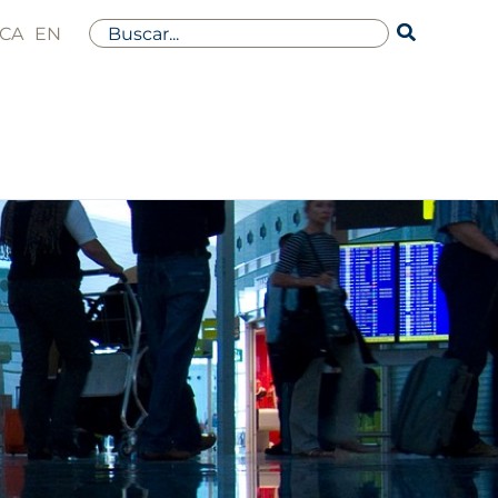
Buscar
CA
EN
por: