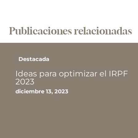
Publicaciones relacionadas
Noticias
Innangard y Augusta
Abogados comparten su
experiencia colectiva en
cuestiones de legislación
laboral y de empleo en el
sector de la aviación
diciembre 7, 2023