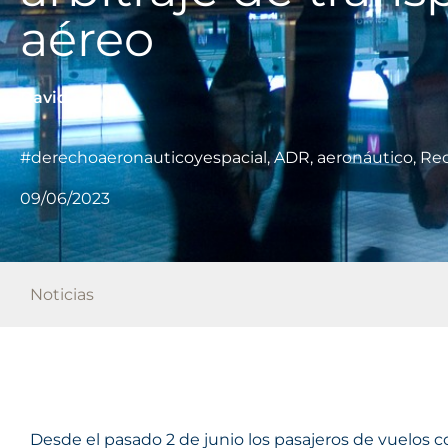
aéreo
David
#derechoaeronauticoyespacial
,
ADR
,
aeronáutico
,
Re
09/06/2023
Noticias
Desde el pasado 2 de junio los pasajeros de vuelos 