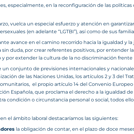
ales, especialmente, en la reconfiguración de las políti
zo, vuelca un especial esfuerzo y atención en garantizar
ntersexuales (en adelante “LGTBI”), así como de sus familia
e avance en el camino recorrido hacia la igualdad y la j
 sin duda, por crear referentes positivos, por entender l
 por extender la cultura de la no discriminación frente a 
e un conjunto de previsiones internacionales y nacionales
ación de las Naciones Unidas, los artículos 2 y 3 del Tr
 comunitarios, el propio artículo 14 del Convenio Europ
tución Española, que proclama el derecho a la igualdad de 
otra condición o circunstancia personal o social, todos ell
en el ámbito laboral destacaríamos las siguientes:
adores
la obligación de contar, en el plazo de doce meses 