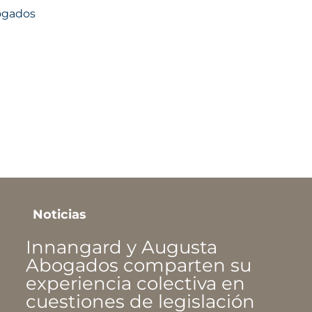
bogados
Noticias
Augusta Abogados entre los
«Top 50 despachos» según
Best Lawyers 2024
noviembre 16, 2023