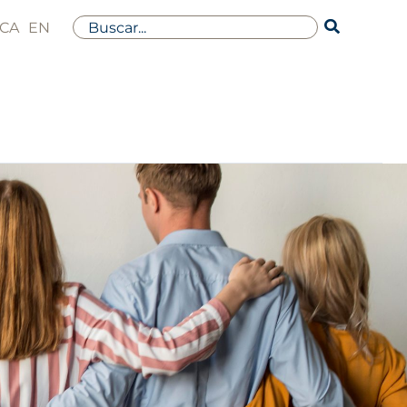
Buscar
CA
EN
por: