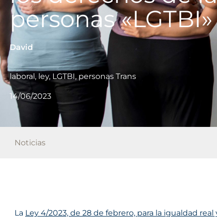
personas «LGTBI»
David
laboral
,
ley
,
LGTBI
,
personas Trans
14/06/2023
Noticias
La
Ley 4/2023, de 28 de febrero, para la igualdad real