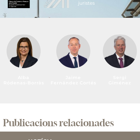
juristes
Alba
Jaime
Sergi
Ródenas-Borràs
Fernández Cortés
Giménez
Publicacions relacionades