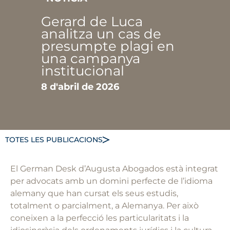
Gerard de Luca
analitza un cas de
presumpte plagi en
una campanya
institucional
8 d'abril de 2026
TOTES LES PUBLICACIONS
El German Desk d’Augusta Abogados està integrat
per advocats amb un domini perfecte de l’idioma
alemany que han cursat els seus estudis,
totalment o parcialment, a Alemanya. Per això
coneixen a la perfecció les particularitats i la