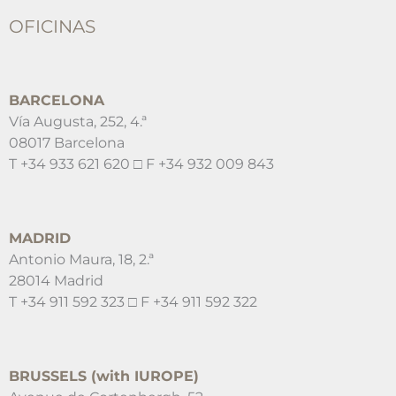
OFICINAS
BARCELONA
Vía Augusta, 252, 4.ª
08017 Barcelona
T +34 933 621 620 □ F +34 932 009 843
MADRID
Antonio Maura, 18, 2.ª
28014 Madrid
T +34 911 592 323 □ F +34 911 592 322
BRUSSELS (with IUROPE)