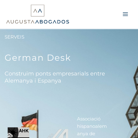
Vés
al
contingut
SERVEIS
German Desk
Construïm ponts empresarials entre
Alemanya i Espanya
Associació
hispanoalem
anya de