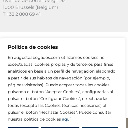
Avenue de Cortenbergh, 52
1000 Brussels (Belgium)
T +32 2 808 69 41
Política de cookies
SUSCRÍBETE A NUESTRAS NEWSLETTERS
En augustaabogados.com utilizamos cookies no
RELLENA EL FORMULARIO
exceptuadas, cookies propias y de terceros para fines
analíticos en base a un perfil de navegación elaborado
a partir de sus hábitos de navegación (por ejemplo,
páginas visitadas). Puede aceptar todas las cookies
pulsando el botón “Aceptar Cookies”, configurarlas al
pulsar el botón “Configurar Cookies”, o rechazarlas
todas (excepto las Cookies técnicas necesarias) al
info@augustaabogados.com
pulsar el botón “Rechazar Cookies”. Puede consultar
nuestra política de cookies
aquí
.