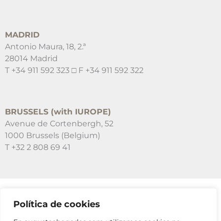
MADRID
Antonio Maura, 18, 2.ª
28014 Madrid
T +34 911 592 323 □ F +34 911 592 322
BRUSSELS (with IUROPE)
Avenue de Cortenbergh, 52
1000 Brussels (Belgium)
T +32 2 808 69 41
Política de cookies
SUSCRÍBETE A NUESTRAS NEWSLETTERS