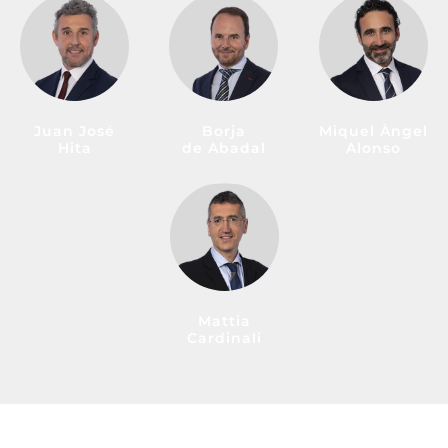
Juan José
Borja
Miquel Àngel
Hita
de Abadal
Alonso
Mattia
Cardinali