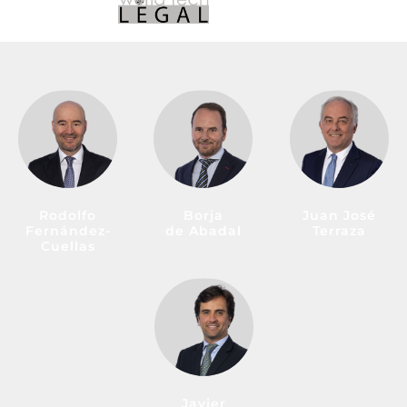
Rodolfo
Borja
Juan José
Fernández-
de Abadal
Terraza
Cuellas
Javier