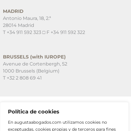
MADRID
Antonio Maura, 18, 2.ª
28014 Madrid
T +34 911 592 323 □ F +34 911 592 322
BRUSSELS (with IUROPE)
Avenue de Cortenbergh, 52
1000 Brussels (Belgium)
T +32 2 808 69 41
Política de cookies
SUSCRÍBETE A NUESTRAS NEWSLETTERS
En augustaabogados.com utilizamos cookies no
RELLENA EL FORMULARIO
exceptuadas, cookies propias y de terceros para fines