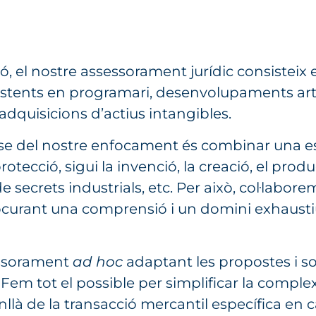
ó, el nostre assessorament jurídic consisteix 
istents en programari, desenvolupaments artíst
 adquisicions d’actius intangibles.
ase del nostre enfocament és combinar una e
ecció, sigui la invenció, la creació, el produ
 de secrets industrials, etc. Per això, col·labo
ocurant una comprensió i un domini exhaustiu
essorament
ad hoc
adaptant les propostes i so
Fem tot el possible per simplificar la comple
nllà de la transacció mercantil específica en c