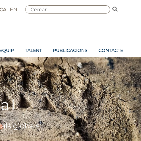
Search
CA
EN
for:
EQUIP
TALENT
PUBLICACIONS
CONTACTE
ual
als globals