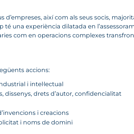
pus d’empreses, així com als seus socis, majorit
uip té una experiència dilatada en l’assessor
iàries com en operacions complexes transfronte
 següents accions:
strial i intel·lectual
 dissenys, drets d’autor, confidencialitat
 d’invencions i creacions
blicitat i noms de domini