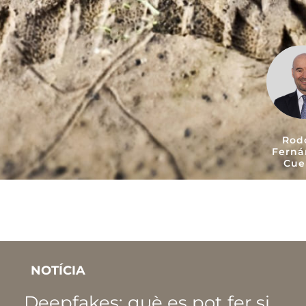
Rod
Ferná
Cue
NOTÍCIA
Deepfakes: què es pot fer si