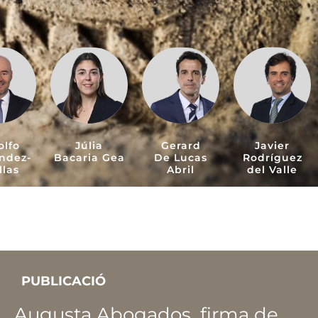
olfo
Júlia
Gerard
Javier
ndez-
Bacaria Gea
De Lucas
Rodríguez
llas
Abril
del Valle
PUBLICACIÓ
Augusta Abogados, firma de