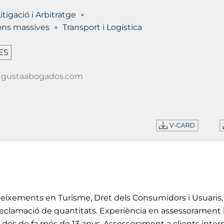
itigació i Arbitratge
ons massives
Transport i Logística
ES
augustaabogados.com
xements en Turisme, Dret dels Consumidors i Usuaris, 
n reclamació de quantitats. Experiència en assessorament le
il des de fa més de 13 anys. Assessorament a clients intern