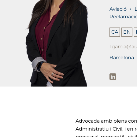
Aviació
L
Reclamaci
CA
EN
l.garcia@
Barcelona
Advocada amb plens conei
Administratiu i Civil, i e
processal, mercantil i civ