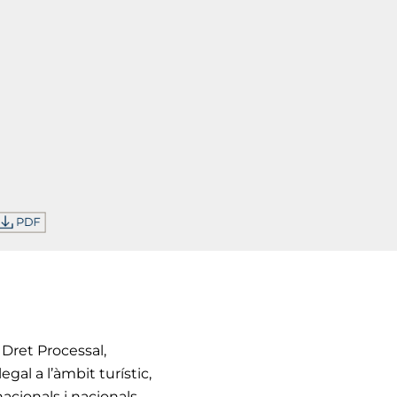
Dret Processal,
gal a l’àmbit turístic,
acionals i nacionals.