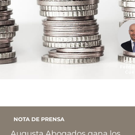
Rod
Ferná
Cue
NOTA DE PRENSA
Augusta Abogados gana los