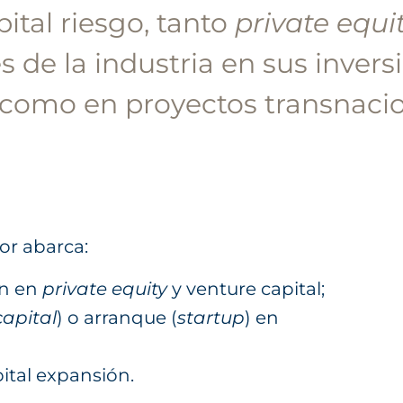
pital riesgo, tanto
private equi
s de la industria en sus invers
 como en proyectos transnacio
or abarca:
ón en
private equity
y venture capital;
capital
) o arranque (
startup
) en
ital expansión.