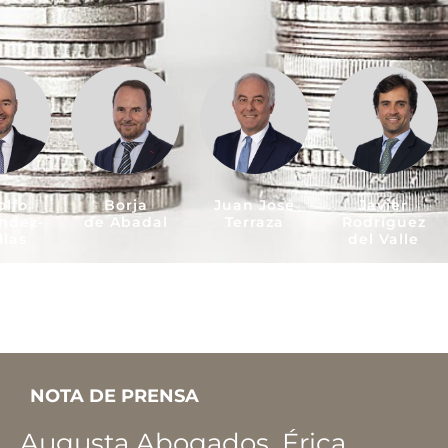
olfo
Borja
Juan José
Javier
ndez-
de Abadal
Terraza
Rodríguez
llas
del Valle
NOTA DE PRENSA
Augusta Abogados, Érica