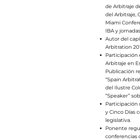
de Arbitraje 
del Arbitraje
Miami Conferen
IBA y jornadas
Autor del capí
Arbitration 20
Participación 
Arbitraje en Es
Publicación re
“Spain Arbitra
del Ilustre C
“Speaker” sobr
Participación
y Cinco Días c
legislativa.
Ponente regul
conferencias 