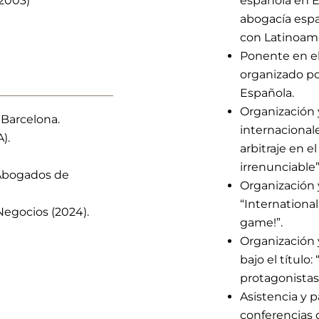
-2003)
española en E
abogacía esp
con Latinoamé
Ponente en el
organizado po
Española.
Organización 
 Barcelona.
internacionale
).
arbitraje en 
irrenunciable”
 Abogados de
Organización 
“International
Negocios (2024).
game!”.
Organización
bajo el título:
protagonistas
Asistencia y p
conferencias d