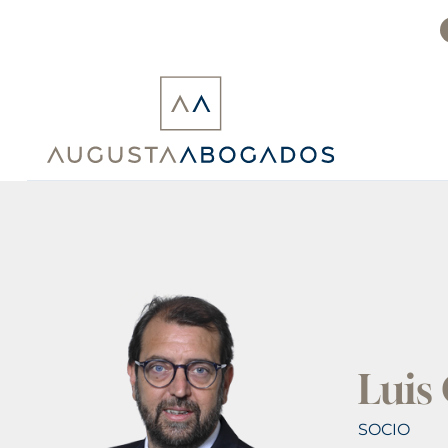
Ir
al
contenido
Luis
SOCIO