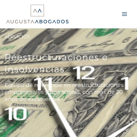
Ir
al
contenido
SERVICIOS
Reestructuraciones e
insolvencias
Equipo de referencia en reestructuraciones
empresariales y financieras, con más de 20
años de experiencia