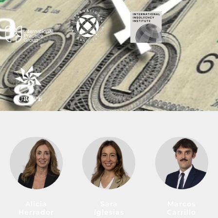
Alicia
Sara
Marcos
Herrador
Iglesias
Carrillo