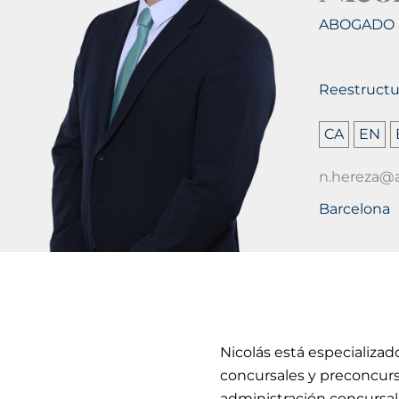
ABOGADO
Reestructu
CA
EN
n.hereza@
Barcelona
Nicolás está especializa
concursales y preconcurs
administración concursal