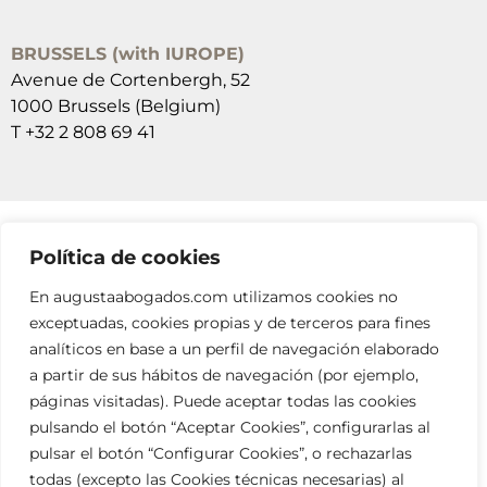
BRUSSELS (with IUROPE)
Avenue de Cortenbergh, 52
1000 Brussels (Belgium)
T +32 2 808 69 41
Política de cookies
SUSCRÍBETE A NUESTRAS NEWSLETTERS
En augustaabogados.com utilizamos cookies no
RELLENA EL FORMULARIO
exceptuadas, cookies propias y de terceros para fines
analíticos en base a un perfil de navegación elaborado
a partir de sus hábitos de navegación (por ejemplo,
páginas visitadas). Puede aceptar todas las cookies
pulsando el botón “Aceptar Cookies”, configurarlas al
pulsar el botón “Configurar Cookies”, o rechazarlas
todas (excepto las Cookies técnicas necesarias) al
info@augustaabogados.com