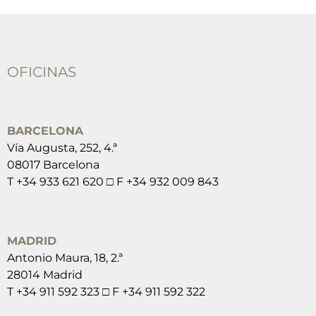
OFICINAS
BARCELONA
Vía Augusta, 252, 4.ª
08017 Barcelona
T +34 933 621 620 □ F +34 932 009 843
MADRID
Antonio Maura, 18, 2.ª
28014 Madrid
T +34 911 592 323 □ F +34 911 592 322