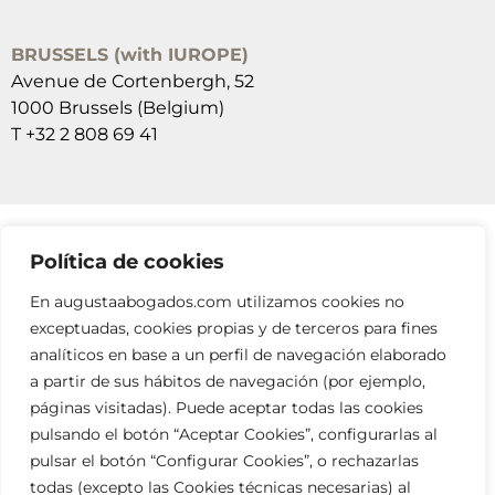
BRUSSELS (with IUROPE)
Avenue de Cortenbergh, 52
1000 Brussels (Belgium)
T +32 2 808 69 41
Política de cookies
SUSCRÍBETE A NUESTRAS NEWSLETTERS
En augustaabogados.com utilizamos cookies no
RELLENA EL FORMULARIO
exceptuadas, cookies propias y de terceros para fines
analíticos en base a un perfil de navegación elaborado
a partir de sus hábitos de navegación (por ejemplo,
páginas visitadas). Puede aceptar todas las cookies
pulsando el botón “Aceptar Cookies”, configurarlas al
pulsar el botón “Configurar Cookies”, o rechazarlas
todas (excepto las Cookies técnicas necesarias) al
info@augustaabogados.com