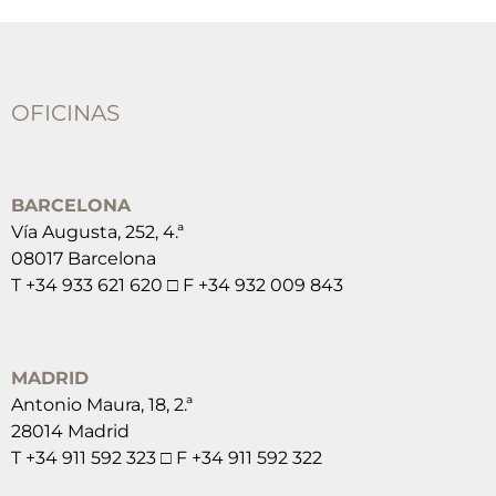
OFICINAS
BARCELONA
Vía Augusta, 252, 4.ª
08017 Barcelona
T +34 933 621 620 □ F +34 932 009 843
MADRID
Antonio Maura, 18, 2.ª
28014 Madrid
T +34 911 592 323 □ F +34 911 592 322