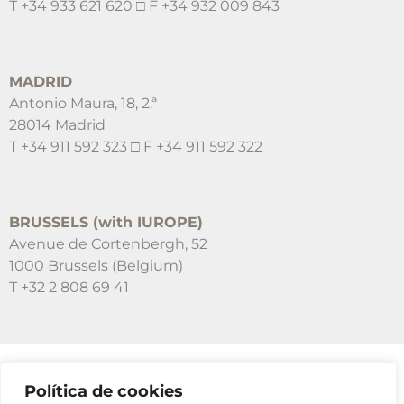
T +34 933 621 620 □ F +34 932 009 843
MADRID
Antonio Maura, 18, 2.ª
28014 Madrid
T +34 911 592 323 □ F +34 911 592 322
BRUSSELS (with IUROPE)
Avenue de Cortenbergh, 52
1000 Brussels (Belgium)
T +32 2 808 69 41
Política de cookies
SUSCRÍBETE A NUESTRAS NEWSLETTERS