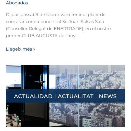
Abogados
Dijous passat 9 de febrer vam tenir el plaer de
comptar com a ponent al Sr. Juan Salsas Sala
(Conseller Delegat de ENERTRADE), en el nostre
primer CLUB AUGUSTA de l’any.
Llegeix més »
Webinar
en
directe
«Tendències
laborals
en
compliment
normatiu
laboral