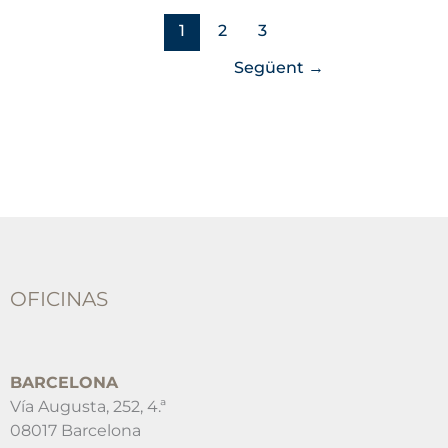
1
2
3
Següent
→
OFICINAS
BARCELONA
Vía Augusta, 252, 4.ª
08017 Barcelona