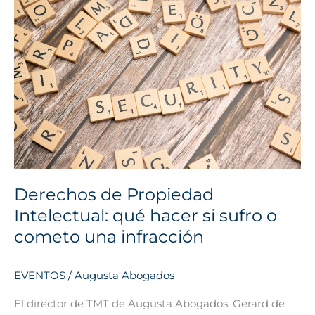
de
Propiedad
Intelectual:
qué
hacer
si
sufro
o
cometo
una
infracción
Derechos de Propiedad
Intelectual: qué hacer si sufro o
cometo una infracción
EVENTOS
/
Augusta Abogados
El director de TMT de Augusta Abogados, Gerard de