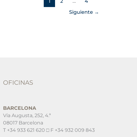
1
2
…
4
Siguiente
→
OFICINAS
BARCELONA
Vía Augusta, 252, 4.ª
08017 Barcelona
T +34 933 621 620 □ F +34 932 009 843