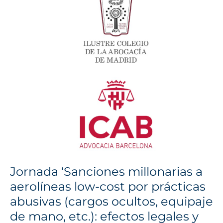
millonarias
a
aerolíneas
low-
cost
por
prácticas
abusivas
(cargos
ocultos,
equipaje
de
mano,
etc.):
Jornada ‘Sanciones millonarias a
efectos
aerolíneas low-cost por prácticas
legales
abusivas (cargos ocultos, equipaje
y
vías
de mano, etc.): efectos legales y