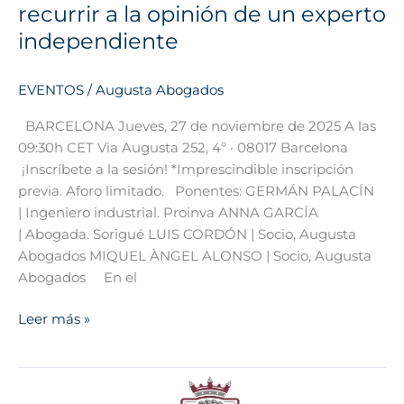
recurrir a la opinión de un experto
de
independiente
un
experto
independiente
EVENTOS
/
Augusta Abogados
BARCELONA Jueves, 27 de noviembre de 2025 A las
09:30h CET Via Augusta 252, 4º · 08017 Barcelona
¡Inscríbete a la sesión! *Imprescindible inscripción
previa. Aforo limitado. Ponentes: GERMÁN PALACÍN
| Ingeniero industrial. Proinva ANNA GARCÍA
| Abogada. Sorigué LUIS CORDÓN | Socio, Augusta
Abogados MIQUEL ÀNGEL ALONSO | Socio, Augusta
Abogados En el
Leer más »
Jornada
‘Sanciones