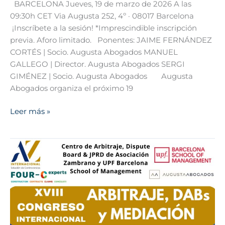
BARCELONA Jueves, 19 de marzo de 2026 A las
09:30h CET Via Augusta 252, 4º · 08017 Barcelona
¡Inscríbete a la sesión! *Imprescindible inscripción
previa. Aforo limitado. Ponentes: JAIME FERNÁNDEZ
CORTÉS | Socio. Augusta Abogados MANUEL
GALLEGO | Director. Augusta Abogados SERGI
GIMÉNEZ | Socio. Augusta Abogados Augusta
Abogados organiza el próximo 19
Leer más »
Augusta
Abogados,
patrocinador
del
XVIII
Congreso
Internacional