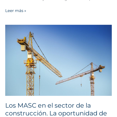
Leer más »
Los
MASC
en
el
sector
de
la
construcción.
La
oportunidad
de
recurrir
a
Los MASC en el sector de la
la
construcción. La oportunidad de
opinión