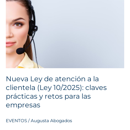
de
atención
a
la
clientela
(Ley
10/2025):
claves
prácticas
y
retos
Nueva Ley de atención a la
para
clientela (Ley 10/2025): claves
las
prácticas y retos para las
empresas
empresas
EVENTOS
/
Augusta Abogados