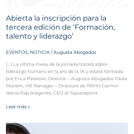
talento
y
Abierta la inscripción para la
liderazgo’
tercera edición de ‘Formación,
talento y liderazgo’
EVENTOS
,
NOTICIA
/
Augusta Abogados
(…) La última mesa de la jornada tratará sobre
liderazgo humano en la era de la IA y estará formada
por Erica Paratore, Director – Augusta Abogados Pàola
Maném, HR Manager – Directora de RRHH Garmin
Iberia Pep Aragonés, CEO at Squarepoint
Leer más »
Nueva
Ley