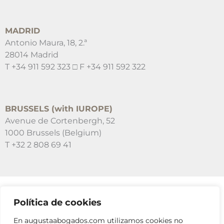
MADRID
Antonio Maura, 18, 2.ª
28014 Madrid
T +34 911 592 323 □ F +34 911 592 322
BRUSSELS (with IUROPE)
Avenue de Cortenbergh, 52
1000 Brussels (Belgium)
T +32 2 808 69 41
Política de cookies
SUSCRÍBETE A NUESTRAS NEWSLETTERS
En augustaabogados.com utilizamos cookies no