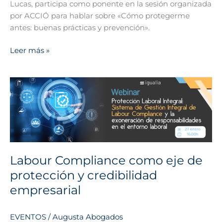
Lucas, participa como ponente en la sesión organizada
por ACCIÓ para hablar sobre «Cómo protegerme
antes: buenas prácticas y prevención».
Leer más »
Labour
Compliance
como
eje
de
protección
y
Labour Compliance como eje de
credibilidad
protección y credibilidad
empresarial
empresarial
EVENTOS
/
Augusta Abogados