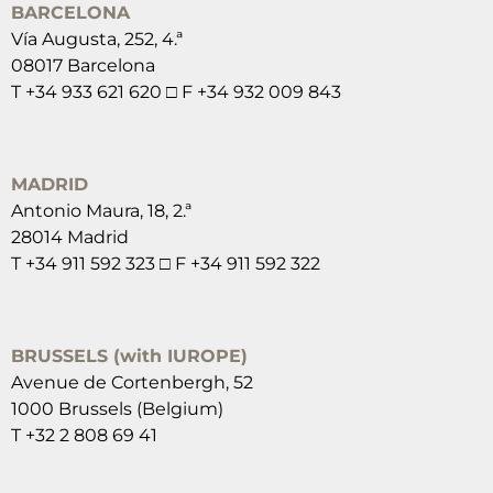
BARCELONA
Vía Augusta, 252, 4.ª
08017 Barcelona
T +34 933 621 620 □ F +34 932 009 843
MADRID
Antonio Maura, 18, 2.ª
28014 Madrid
T +34 911 592 323 □ F +34 911 592 322
BRUSSELS (with IUROPE)
Avenue de Cortenbergh, 52
1000 Brussels (Belgium)
T +32 2 808 69 41