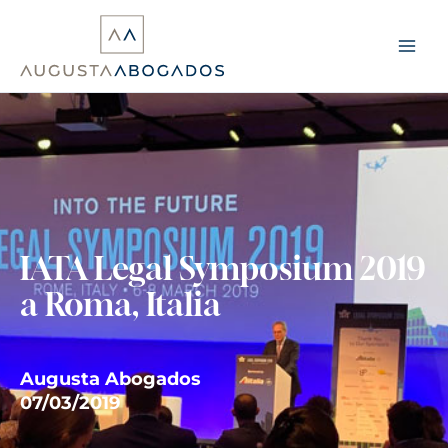
Vés
al
contingut
IATA Legal Symposium 2019
a Roma, Italia
Augusta Abogados
07/03/2019