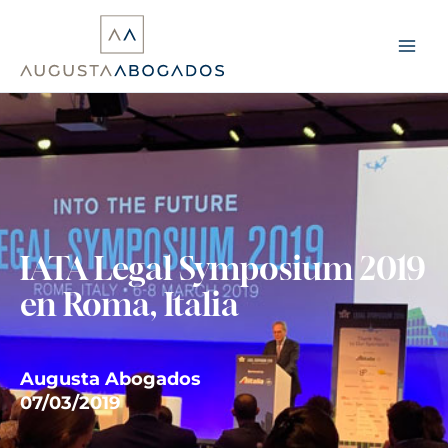
Ir
al
contenido
IATA Legal Symposium 2019
en Roma, Italia
Augusta Abogados
07/03/2019