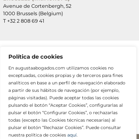
Avenue de Cortenbergh, 52
1000 Brussels (Belgium)
T +32 2 808 69 41
Política de cookies
SUSCRÍBETE A NUESTRAS NEWSLETTERS
En augustaabogados.com utilizamos cookies no
RELLENA EL FORMULARIO
exceptuadas, cookies propias y de terceros para fines
analíticos en base a un perfil de navegación elaborado
a partir de sus hábitos de navegación (por ejemplo,
páginas visitadas). Puede aceptar todas las cookies
pulsando el botón “Aceptar Cookies”, configurarlas al
pulsar el botón “Configurar Cookies”, o rechazarlas
todas (excepto las Cookies técnicas necesarias) al
info@augustaabogados.com
pulsar el botón “Rechazar Cookies”. Puede consultar
nuestra política de cookies
aquí
.