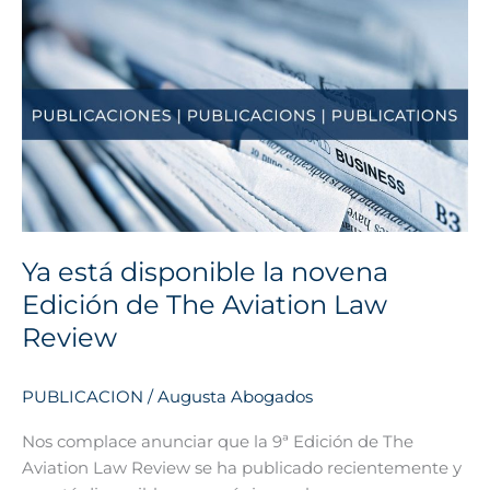
Ya
está
disponible
la
novena
Edición
de
The
Aviation
Law
Ya está disponible la novena
Review
Edición de The Aviation Law
Review
PUBLICACION
/
Augusta Abogados
Nos complace anunciar que la 9ª Edición de The
Aviation Law Review se ha publicado recientemente y