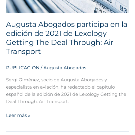
2021
de
Lexology
Augusta Abogados participa en la
Getting
edición de 2021 de Lexology
The
Deal
Getting The Deal Through: Air
Through:
Transport
Air
Transport
PUBLICACION
/
Augusta Abogados
Sergi Giménez, socio de Augusta Abogados y
especialista en aviación, ha redactado el capítulo
español de la edición de 2021 de Lexology Getting the
Deal Through: Air Transport.
Leer más »