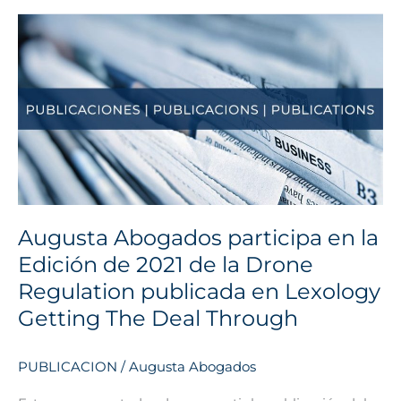
Augusta
Abogados
participa
en
la
Edición
de
2021
de
la
Augusta Abogados participa en la
Drone
Edición de 2021 de la Drone
Regulation
publicada
Regulation publicada en Lexology
en
Getting The Deal Through
Lexology
Getting
PUBLICACION
/
Augusta Abogados
The
Deal