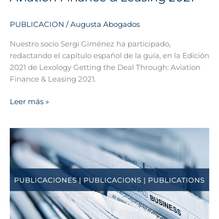
Aviation
Finance
PUBLICACION
/
Augusta Abogados
&
Leasing
Nuestro socio Sergi Giménez ha participado,
2021
redactando el capítulo español de la guía, en la Edición
2021 de Lexology Getting the Deal Through: Aviation
Finance & Leasing 2021.
Leer más »
The
Legal
500:
Aviation
Finance
&
Leasing
Country