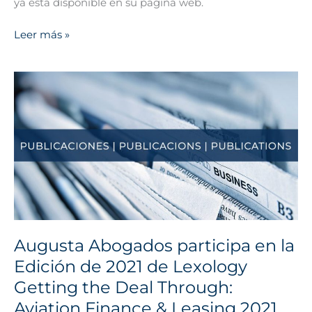
ya está disponible en su página web.
Leer más »
Augusta
Abogados
participa
en
la
Edición
de
2021
de
Lexology
Augusta Abogados participa en la
Getting
Edición de 2021 de Lexology
the
Deal
Getting the Deal Through:
Through:
Aviation Finance & Leasing 2021