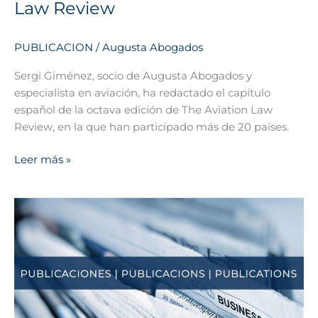
Law Review
PUBLICACION
/
Augusta Abogados
Sergi Giménez, socio de Augusta Abogados y
especialista en aviación, ha redactado el capítulo
español de la octava edición de The Aviation Law
Review, en la que han participado más de 20 países.
Leer más »
Augusta
Abogados
participa
en
la
edición
de