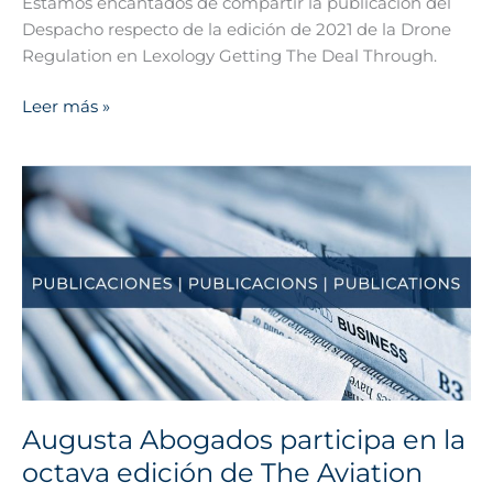
Estamos encantados de compartir la publicación del
Through
Despacho respecto de la edición de 2021 de la Drone
Regulation en Lexology Getting The Deal Through.
Leer más »
Augusta
Abogados
participa
en
la
octava
edición
de
The
Aviation
Augusta Abogados participa en la
Law
octava edición de The Aviation
Review