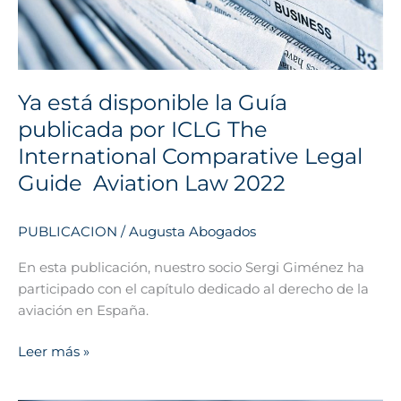
por
ICLG
The
International
Ya está disponible la Guía
Comparative
publicada por ICLG The
Legal
Guide
International Comparative Legal
Guide  Aviation Law 2022
Aviation
Law
PUBLICACION
/
Augusta Abogados
2022
En esta publicación, nuestro socio Sergi Giménez ha
participado con el capítulo dedicado al derecho de la
aviación en España.
Leer más »