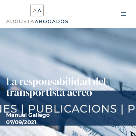
Ir
al
contenido
La responsabilidad del
transportista aéreo
Manuel Gallego
07/09/2021