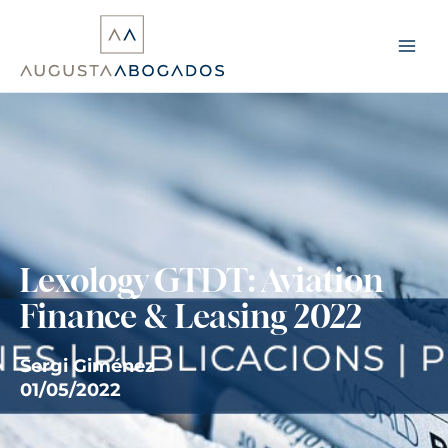
Ir
al
contenido
Lexology GTDT: Aviation
Finance & Leasing 2022
Sergi Giménez
01/05/2022