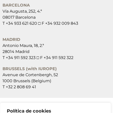
BARCELONA
Vía Augusta, 252, 4.ª
08017 Barcelona
T +34 933 621 620 □ F +34 932 009 843
MADRID
Antonio Maura, 18, 2.ª
28014 Madrid
T +34 911 592 323 □ F +34 911 592 322
BRUSSELS (with IUROPE)
Avenue de Cortenbergh, 52
1000 Brussels (Belgium)
T +32 2 808 69 41
Política de cookies