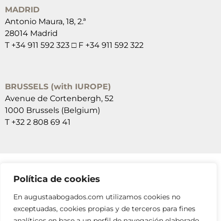
MADRID
Antonio Maura, 18, 2.ª
28014 Madrid
T +34 911 592 323 □ F +34 911 592 322
BRUSSELS (with IUROPE)
Avenue de Cortenbergh, 52
1000 Brussels (Belgium)
T +32 2 808 69 41
Política de cookies
SUSCRÍBETE A NUESTRAS NEWSLETTERS
En augustaabogados.com utilizamos cookies no
RELLENA EL FORMULARIO
exceptuadas, cookies propias y de terceros para fines
analíticos en base a un perfil de navegación elaborado