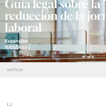
Guía legal sobre la
reducción de la jo
laboral
Expansión
11/02/2025
NOTICIA
(…)