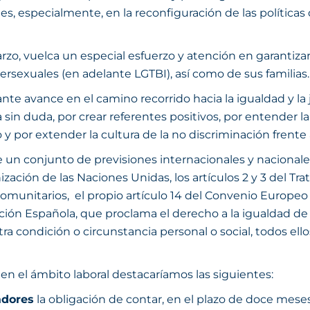
ales, especialmente, en la reconfiguración de las políti
zo, vuelca un especial esfuerzo y atención en garantizar
tersexuales (en adelante LGTBI), así como de sus familias.
e avance en el camino recorrido hacia la igualdad y la j
 sin duda, por crear referentes positivos, por entender l
 por extender la cultura de la no discriminación frente a 
e un conjunto de previsiones internacionales y nacionales
ación de las Naciones Unidas, los artículos 2 y 3 del Tr
 comunitarios, el propio artículo 14 del Convenio Europ
tución Española, que proclama el derecho a la igualdad de 
otra condición o circunstancia personal o social, todos ell
en el ámbito laboral destacaríamos las siguientes:
adores
la obligación de contar, en el plazo de doce meses 