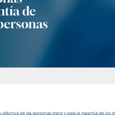
ntía de
 personas
 y efectiva de las personas trans y para la garantía de los