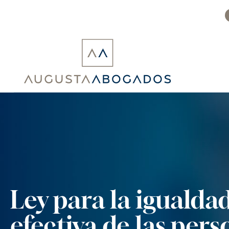
Ir
al
contenido
Ley para la igualdad
efectiva de las per