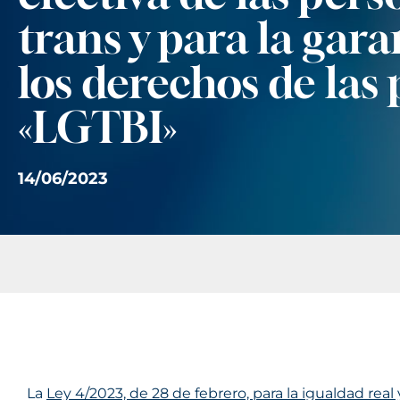
trans y para la gara
los derechos de las
«LGTBI»
14/06/2023
La
Ley 4/2023, de 28 de febrero, para la igualdad real