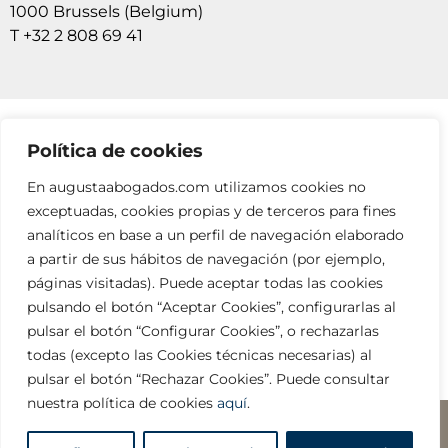
1000 Brussels (Belgium)
T +32 2 808 69 41
Política de cookies
SUSCRÍBETE A NUESTRAS NEWSLETTERS
En augustaabogados.com utilizamos cookies no
RELLENA EL FORMULARIO
exceptuadas, cookies propias y de terceros para fines
analíticos en base a un perfil de navegación elaborado
a partir de sus hábitos de navegación (por ejemplo,
páginas visitadas). Puede aceptar todas las cookies
pulsando el botón “Aceptar Cookies”, configurarlas al
pulsar el botón “Configurar Cookies”, o rechazarlas
todas (excepto las Cookies técnicas necesarias) al
info@augustaabogados.com
pulsar el botón “Rechazar Cookies”. Puede consultar
nuestra política de cookies
aquí
.
Legal y privacidad
□ Copyright ©2023 AUGUSTA