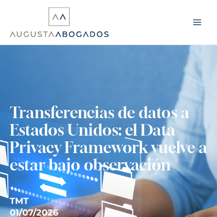
Ir
al
contenido
Transferencias de datos a
Estados Unidos: el Data
Privacy Framework vuelve a
estar bajo observación
TMT
01/07/2026