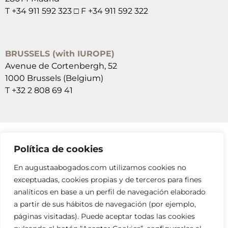
T +34 911 592 323 □ F +34 911 592 322
BRUSSELS (with IUROPE)
Avenue de Cortenbergh, 52
1000 Brussels (Belgium)
T +32 2 808 69 41
Política de cookies
SUSCRÍBETE A NUESTRAS NEWSLETTERS
En augustaabogados.com utilizamos cookies no
RELLENA EL FORMULARIO
exceptuadas, cookies propias y de terceros para fines
analíticos en base a un perfil de navegación elaborado
a partir de sus hábitos de navegación (por ejemplo,
páginas visitadas). Puede aceptar todas las cookies