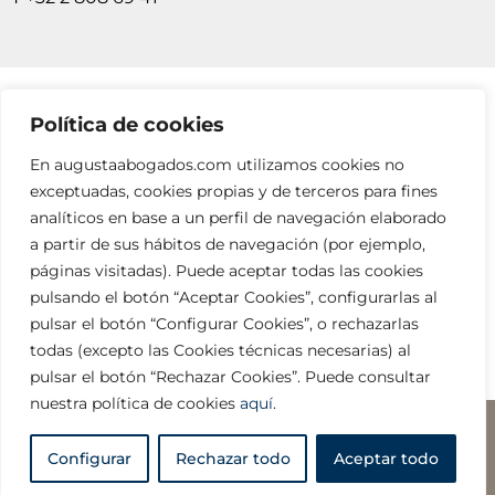
Política de cookies
SUSCRÍBETE A NUESTRAS NEWSLETTERS
En augustaabogados.com utilizamos cookies no
RELLENA EL FORMULARIO
exceptuadas, cookies propias y de terceros para fines
analíticos en base a un perfil de navegación elaborado
a partir de sus hábitos de navegación (por ejemplo,
páginas visitadas). Puede aceptar todas las cookies
pulsando el botón “Aceptar Cookies”, configurarlas al
pulsar el botón “Configurar Cookies”, o rechazarlas
todas (excepto las Cookies técnicas necesarias) al
info@augustaabogados.com
pulsar el botón “Rechazar Cookies”. Puede consultar
nuestra política de cookies
aquí
.
Legal y privacidad
□ Copyright ©2023 AUGUSTA
Configurar
Rechazar todo
Aceptar todo
ABOGADOS