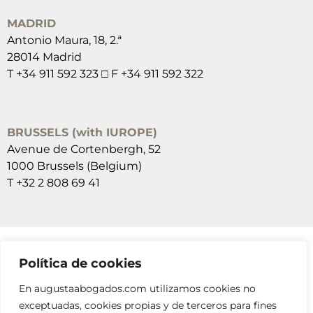
MADRID
Antonio Maura, 18, 2.ª
28014 Madrid
T +34 911 592 323 □ F +34 911 592 322
BRUSSELS (with IUROPE)
Avenue de Cortenbergh, 52
1000 Brussels (Belgium)
T +32 2 808 69 41
Política de cookies
SUSCRÍBETE A NUESTRAS NEWSLETTERS
En augustaabogados.com utilizamos cookies no
RELLENA EL FORMULARIO
exceptuadas, cookies propias y de terceros para fines