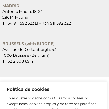
MADRID
Antonio Maura, 18, 2.ª
28014 Madrid
T +34 911 592 323 □ F +34 911 592 322
BRUSSELS (with IUROPE)
Avenue de Cortenbergh, 52
1000 Brussels (Belgium)
T +32 2 808 69 41
Política de cookies
SUSCRÍBETE A NUESTRAS NEWSLETTERS
En augustaabogados.com utilizamos cookies no
RELLENA EL FORMULARIO
exceptuadas, cookies propias y de terceros para fines