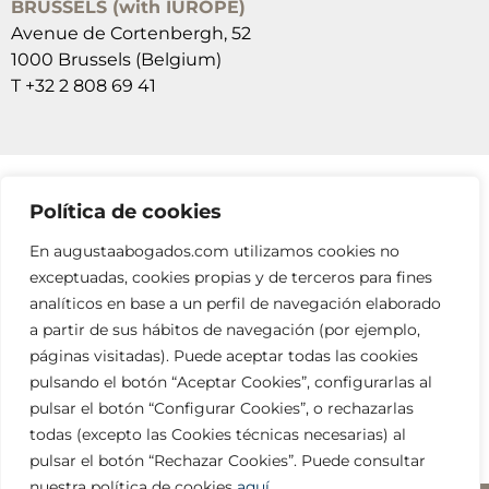
BRUSSELS (with IUROPE)
Avenue de Cortenbergh, 52
1000 Brussels (Belgium)
T +32 2 808 69 41
Política de cookies
SUSCRÍBETE A NUESTRAS NEWSLETTERS
En augustaabogados.com utilizamos cookies no
RELLENA EL FORMULARIO
exceptuadas, cookies propias y de terceros para fines
analíticos en base a un perfil de navegación elaborado
a partir de sus hábitos de navegación (por ejemplo,
páginas visitadas). Puede aceptar todas las cookies
pulsando el botón “Aceptar Cookies”, configurarlas al
pulsar el botón “Configurar Cookies”, o rechazarlas
todas (excepto las Cookies técnicas necesarias) al
info@augustaabogados.com
pulsar el botón “Rechazar Cookies”. Puede consultar
nuestra política de cookies
aquí
.