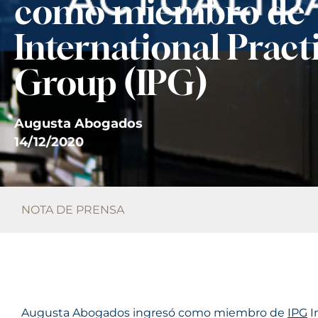
como miembro de
International Pract
Group (IPG)
Augusta Abogados
14/12/2020
NOTA DE PRENSA
Augusta Abogados ingresó como miembro de
IPG
