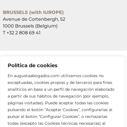
BRUSSELS (with IUROPE)
Avenue de Cortenbergh, 52
1000 Brussels (Belgium)
T +32 2 808 69 41
Política de cookies
SUSCRÍBETE A NUESTRAS NEWSLETTERS
En augustaabogados.com utilizamos cookies no
RELLENA EL FORMULARIO
exceptuadas, cookies propias y de terceros para fines
analíticos en base a un perfil de navegación elaborado
a partir de sus hábitos de navegación (por ejemplo,
páginas visitadas). Puede aceptar todas las cookies
pulsando el botón “Aceptar Cookies”, configurarlas al
pulsar el botón “Configurar Cookies”, o rechazarlas
todas (excepto las Cookies técnicas necesarias) al
info@augustaabogados.com