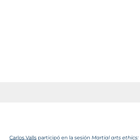
Carlos Valls en la
International Bar
Association
26/10/2015
Carlos Valls
participó en la sesión 
Martial arts ethics: