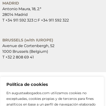
MADRID
Antonio Maura, 18, 2.ª
28014 Madrid
T +34 911 592 323 □ F +34 911 592 322
BRUSSELS (with IUROPE)
Avenue de Cortenbergh, 52
1000 Brussels (Belgium)
T +32 2 808 69 41
Política de cookies
SUSCRÍBETE A NUESTRAS NEWSLETTERS
En augustaabogados.com utilizamos cookies no
RELLENA EL FORMULARIO
exceptuadas, cookies propias y de terceros para fines
analíticos en base a un perfil de navegación elaborado