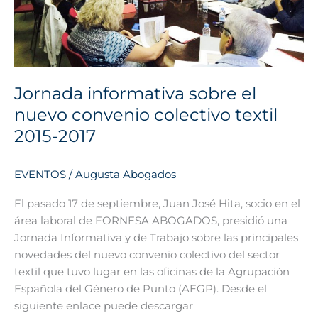
colectivo
textil
2015-
2017
Jornada informativa sobre el
nuevo convenio colectivo textil
2015-2017
EVENTOS
/
Augusta Abogados
El pasado 17 de septiembre, Juan José Hita, socio en el
área laboral de FORNESA ABOGADOS, presidió una
Jornada Informativa y de Trabajo sobre las principales
novedades del nuevo convenio colectivo del sector
textil que tuvo lugar en las oficinas de la Agrupación
Española del Género de Punto (AEGP). Desde el
siguiente enlace puede descargar