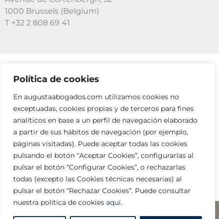
1000 Brussels (Belgium)
T +32 2 808 69 41
Política de cookies
SUSCRÍBETE A NUESTRAS NEWSLETTERS
En augustaabogados.com utilizamos cookies no
RELLENA EL FORMULARIO
exceptuadas, cookies propias y de terceros para fines
analíticos en base a un perfil de navegación elaborado
a partir de sus hábitos de navegación (por ejemplo,
páginas visitadas). Puede aceptar todas las cookies
pulsando el botón “Aceptar Cookies”, configurarlas al
pulsar el botón “Configurar Cookies”, o rechazarlas
todas (excepto las Cookies técnicas necesarias) al
info@augustaabogados.com
pulsar el botón “Rechazar Cookies”. Puede consultar
nuestra política de cookies
aquí
.
Legal y privacidad
□ Copyright ©2023 AUGUSTA