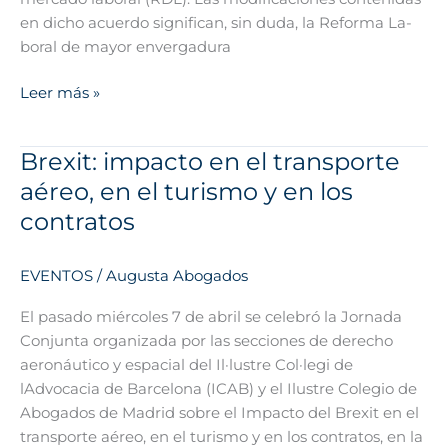
en dicho acuerdo significan, sin duda, la Reforma La-
boral de mayor envergadura
Leer más »
Brexit: impacto en el transporte
Brexit:
impacto
aéreo, en el turismo y en los
en
contratos
el
transporte
EVENTOS
/
Augusta Abogados
aéreo,
en
El pasado miércoles 7 de abril se celebró la Jornada
el
Conjunta organizada por las secciones de derecho
turismo
aeronáutico y espacial del Il·lustre Col·legi de
y
lAdvocacia de Barcelona (ICAB) y el Ilustre Colegio de
en
Abogados de Madrid sobre el Impacto del Brexit en el
los
transporte aéreo, en el turismo y en los contratos, en la
contratos