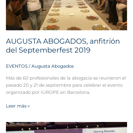
2019
AUGUSTA ABOGADOS, anfitrión
del Septemberfest 2019
EVENTOS
/
Augusta Abogados
Más de 60 profesionales de la abogacía se reunieron el
pasado 20 y 21 de septiembre para celebrar el evento
organizado por IUROPE en Barcelona.
Leer más »
IATA
Legal