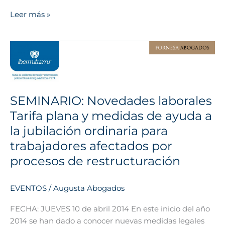
Leer más »
SEMINARIO:
Novedades
laborales
Tarifa
plana
SEMINARIO: Novedades laborales
y
Tarifa plana y medidas de ayuda a
medidas
la jubilación ordinaria para
de
trabajadores afectados por
ayuda
a
procesos de restructuración
la
jubilación
EVENTOS
/
Augusta Abogados
ordinaria
para
FECHA: JUEVES 10 de abril 2014 En este inicio del año
trabajadores
2014 se han dado a conocer nuevas medidas legales