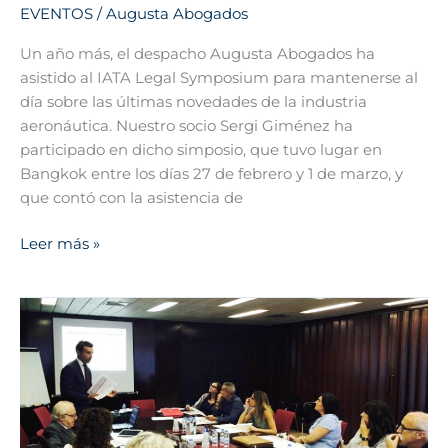
EVENTOS
/
Augusta Abogados
Un año más, el despacho Augusta Abogados ha
asistido al IATA Legal Symposium para mantenerse al
día sobre las últimas novedades de la industria
aeronáutica. Nuestro socio Sergi Giménez ha
participado en dicho simposio, que tuvo lugar en
Bangkok entre los días 27 de febrero y 1 de marzo, y
que contó con la asistencia de
Leer más »
Jornada
informativa
sobre
el
nuevo
convenio