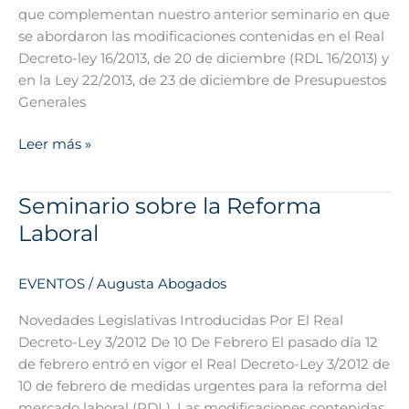
afectados
que complementan nuestro anterior seminario en que
por
se abordaron las modificaciones contenidas en el Real
procesos
Decreto-ley 16/2013, de 20 de diciembre (RDL 16/2013) y
de
en la Ley 22/2013, de 23 de diciembre de Presupuestos
restructuración
Generales
Leer más »
Seminario sobre la Reforma
Seminario
sobre
Laboral
la
Reforma
EVENTOS
/
Augusta Abogados
Laboral
Novedades Legislativas Introducidas Por El Real
Decreto-Ley 3/2012 De 10 De Febrero El pasado día 12
de febrero entró en vigor el Real Decreto-Ley 3/2012 de
10 de febrero de medidas urgentes para la reforma del
mercado laboral (RDL). Las modificaciones contenidas