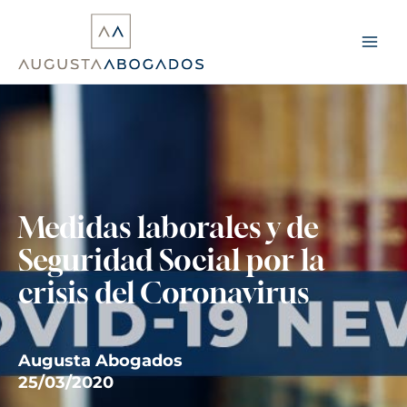
Ir
al
contenido
Medidas laborales y de
Seguridad Social por la
crisis del Coronavirus
Augusta Abogados
25/03/2020