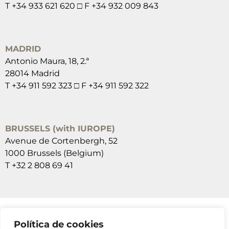
T +34 933 621 620 □ F +34 932 009 843
MADRID
Antonio Maura, 18, 2.ª
28014 Madrid
T +34 911 592 323 □ F +34 911 592 322
BRUSSELS (with IUROPE)
Avenue de Cortenbergh, 52
1000 Brussels (Belgium)
T +32 2 808 69 41
Política de cookies
SUSCRÍBETE A NUESTRAS NEWSLETTERS