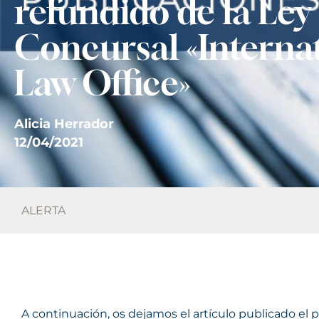
refundido de la Ley
Concursal «Interna
Law Office»
Alicia Herrador
12/04/2021
ALERTA
A continuación, os dejamos el artículo publicado el 