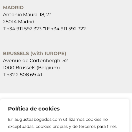
MADRID
Antonio Maura, 18, 2.ª
28014 Madrid
T +34 911 592 323 □ F +34 911 592 322
BRUSSELS (with IUROPE)
Avenue de Cortenbergh, 52
1000 Brussels (Belgium)
T +32 2 808 69 41
Política de cookies
SUSCRÍBETE A NUESTRAS NEWSLETTERS
En augustaabogados.com utilizamos cookies no
RELLENA EL FORMULARIO
exceptuadas, cookies propias y de terceros para fines