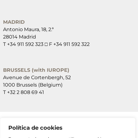
MADRID
Antonio Maura, 18, 2.ª
28014 Madrid
T +34 911 592 323 □ F +34 911 592 322
BRUSSELS (with IUROPE)
Avenue de Cortenbergh, 52
1000 Brussels (Belgium)
T +32 2 808 69 41
Política de cookies
SUSCRÍBETE A NUESTRAS NEWSLETTERS