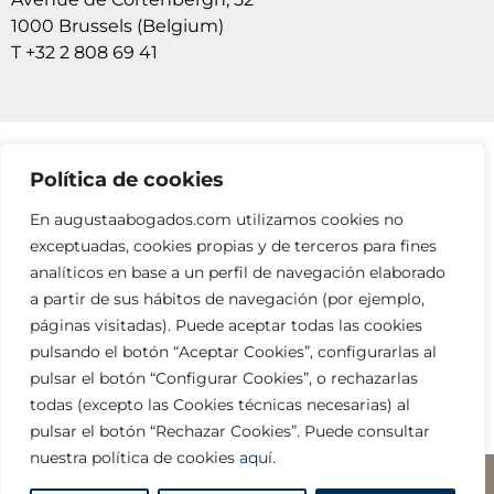
1000 Brussels (Belgium)
T +32 2 808 69 41
Política de cookies
SUSCRÍBETE A NUESTRAS NEWSLETTERS
En augustaabogados.com utilizamos cookies no
RELLENA EL FORMULARIO
exceptuadas, cookies propias y de terceros para fines
analíticos en base a un perfil de navegación elaborado
a partir de sus hábitos de navegación (por ejemplo,
páginas visitadas). Puede aceptar todas las cookies
pulsando el botón “Aceptar Cookies”, configurarlas al
pulsar el botón “Configurar Cookies”, o rechazarlas
todas (excepto las Cookies técnicas necesarias) al
info@augustaabogados.com
pulsar el botón “Rechazar Cookies”. Puede consultar
nuestra política de cookies
aquí
.
Legal y privacidad
□ Copyright ©2023 AUGUSTA