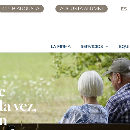
CLUB AUGUSTA
AUGUSTA ALUMNI
ES
LA FIRMA
SERVICIOS
EQU
e
a vez,
en