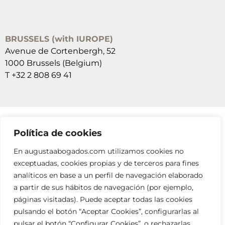
BRUSSELS (with IUROPE)
Avenue de Cortenbergh, 52
1000 Brussels (Belgium)
T +32 2 808 69 41
Política de cookies
SUSCRÍBETE A NUESTRAS NEWSLETTERS
En augustaabogados.com utilizamos cookies no
RELLENA EL FORMULARIO
exceptuadas, cookies propias y de terceros para fines
analíticos en base a un perfil de navegación elaborado
a partir de sus hábitos de navegación (por ejemplo,
páginas visitadas). Puede aceptar todas las cookies
pulsando el botón “Aceptar Cookies”, configurarlas al
pulsar el botón “Configurar Cookies”, o rechazarlas