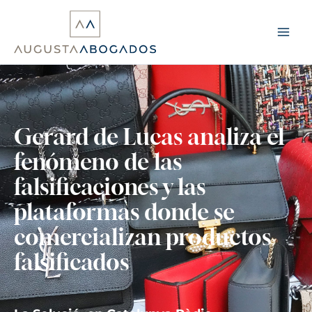
Ir
al
contenido
Gerard de Lucas analiza el
fenómeno de las
falsificaciones y las
plataformas donde se
comercializan productos
falsificados