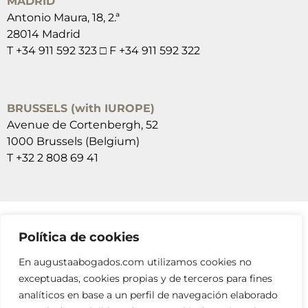
MADRID
Antonio Maura, 18, 2.ª
28014 Madrid
T +34 911 592 323 □ F +34 911 592 322
BRUSSELS (with IUROPE)
Avenue de Cortenbergh, 52
1000 Brussels (Belgium)
T +32 2 808 69 41
Política de cookies
SUSCRÍBETE A NUESTRAS NEWSLETTERS
En augustaabogados.com utilizamos cookies no
RELLENA EL FORMULARIO
exceptuadas, cookies propias y de terceros para fines
analíticos en base a un perfil de navegación elaborado