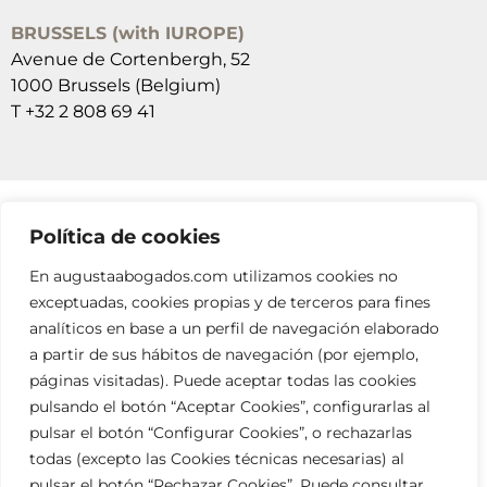
BRUSSELS (with IUROPE)
Avenue de Cortenbergh, 52
1000 Brussels (Belgium)
T +32 2 808 69 41
Política de cookies
SUSCRÍBETE A NUESTRAS NEWSLETTERS
En augustaabogados.com utilizamos cookies no
RELLENA EL FORMULARIO
exceptuadas, cookies propias y de terceros para fines
analíticos en base a un perfil de navegación elaborado
a partir de sus hábitos de navegación (por ejemplo,
páginas visitadas). Puede aceptar todas las cookies
pulsando el botón “Aceptar Cookies”, configurarlas al
pulsar el botón “Configurar Cookies”, o rechazarlas
todas (excepto las Cookies técnicas necesarias) al
info@augustaabogados.com
pulsar el botón “Rechazar Cookies”. Puede consultar