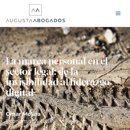
Ir
al
contenido
La marca personal en el
sector legal: de la
invisibilidad al liderazgo
digital
Omar Molina
Economist & Jurist