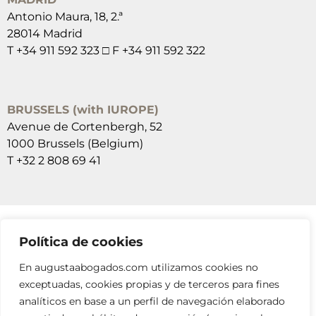
Antonio Maura, 18, 2.ª
28014 Madrid
T +34 911 592 323 □ F +34 911 592 322
BRUSSELS (with IUROPE)
Avenue de Cortenbergh, 52
1000 Brussels (Belgium)
T +32 2 808 69 41
Política de cookies
SUSCRÍBETE A NUESTRAS NEWSLETTERS
En augustaabogados.com utilizamos cookies no
RELLENA EL FORMULARIO
exceptuadas, cookies propias y de terceros para fines
analíticos en base a un perfil de navegación elaborado