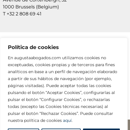
1000 Brussels (Belgium)
T +32 2 808 69 41
Política de cookies
SUSCRÍBETE A NUESTRAS NEWSLETTERS
En augustaabogados.com utilizamos cookies no
RELLENA EL FORMULARIO
exceptuadas, cookies propias y de terceros para fines
analíticos en base a un perfil de navegación elaborado
a partir de sus hábitos de navegación (por ejemplo,
páginas visitadas). Puede aceptar todas las cookies
pulsando el botón “Aceptar Cookies”, configurarlas al
pulsar el botón “Configurar Cookies”, o rechazarlas
todas (excepto las Cookies técnicas necesarias) al
info@augustaabogados.com
pulsar el botón “Rechazar Cookies”. Puede consultar
nuestra política de cookies
aquí
.
Legal y privacidad
□ Copyright ©2023 AUGUSTA