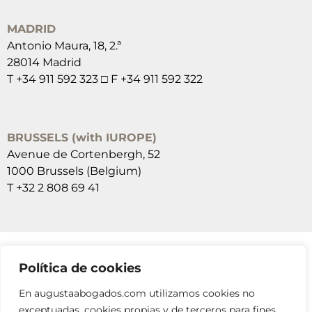
MADRID
Antonio Maura, 18, 2.ª
28014 Madrid
T +34 911 592 323 □ F +34 911 592 322
BRUSSELS (with IUROPE)
Avenue de Cortenbergh, 52
1000 Brussels (Belgium)
T +32 2 808 69 41
Política de cookies
SUSCRÍBETE A NUESTRAS NEWSLETTERS
En augustaabogados.com utilizamos cookies no
RELLENA EL FORMULARIO
exceptuadas, cookies propias y de terceros para fines