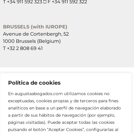
T +34 911 592 323 □ F +34 911 592 322
BRUSSELS (with IUROPE)
Avenue de Cortenbergh, 52
1000 Brussels (Belgium)
T +32 2 808 69 41
Política de cookies
SUSCRÍBETE A NUESTRAS NEWSLETTERS
En augustaabogados.com utilizamos cookies no
RELLENA EL FORMULARIO
exceptuadas, cookies propias y de terceros para fines
analíticos en base a un perfil de navegación elaborado
a partir de sus hábitos de navegación (por ejemplo,
páginas visitadas). Puede aceptar todas las cookies
pulsando el botón “Aceptar Cookies”, configurarlas al