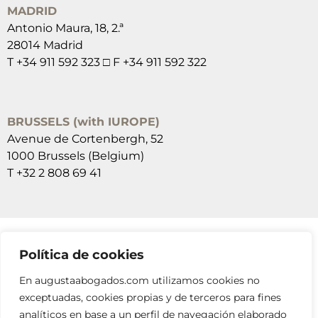
MADRID
Antonio Maura, 18, 2.ª
28014 Madrid
T +34 911 592 323 □ F +34 911 592 322
BRUSSELS (with IUROPE)
Avenue de Cortenbergh, 52
1000 Brussels (Belgium)
T +32 2 808 69 41
Política de cookies
SUSCRÍBETE A NUESTRAS NEWSLETTERS
En augustaabogados.com utilizamos cookies no
RELLENA EL FORMULARIO
exceptuadas, cookies propias y de terceros para fines
analíticos en base a un perfil de navegación elaborado