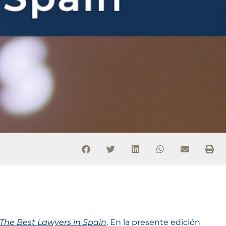
The Best Lawyers in Spain
. En la presente edición